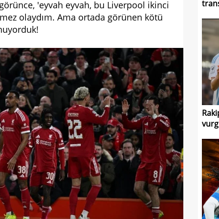
tran
görünce, 'eyvah eyvah, bu Liverpool ikinci
Demez olaydım. Ama ortada görünen kötü
ynuyorduk!
Raki
vurg