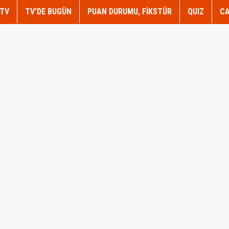
TV
TV'DE BUGÜN
PUAN DURUMU, FİKSTÜR
QUIZ
CA