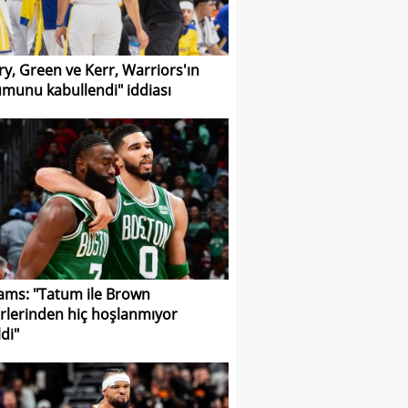
ry, Green ve Kerr, Warriors'ın
munu kabullendi" iddiası
iams: "Tatum ile Brown
irlerinden hiç hoşlanmıyor
di"