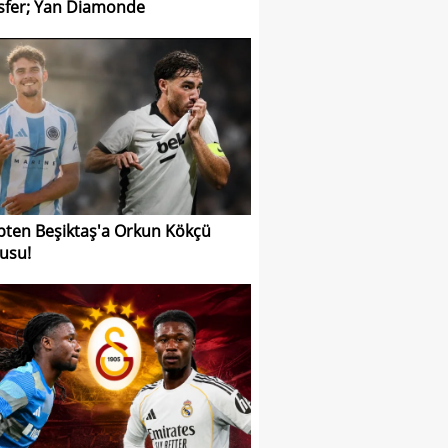
sfer; Yan Diamonde
pten Beşiktaş'a Orkun Kökçü
usu!