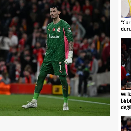
"Cur
duru
Will
birb
değil