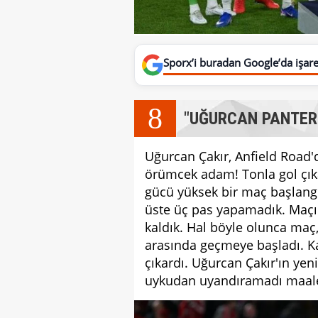
Sporx’i buradan Google’da işaret
8
"UĞURCAN PANTER
Uğurcan Çakır, Anfield Road'd
örümcek adam! Tonla gol çıkar
gücü yüksek bir maç başlangıc
üste üç pas yapamadık. Maç
kaldık. Hal böyle olunca maç
arasında geçmeye başladı. Ka
çıkardı. Uğurcan Çakır'ın yeni
uykudan uyandıramadı maale