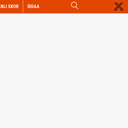
NLI SKOR
İDDAA