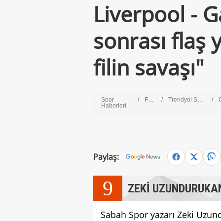
Liverpool - 
sonrası flaş 
filin savaşı"
Spor
Futbol
Trendyol Süper Lig
Ga
Haberleri
Paylaş:
9
ZEKİ UZUNDURUKA
Sabah Spor yazarı Zeki Uzun