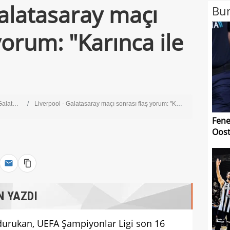
Galatasaray maçı
Bun
yorum: "Karınca ile
latasaray
Liverpool - Galatasaray maçı sonrası flaş yorum: "Karınca ile filin savaşı"
Fene
Oost
N YAZDI
durukan, UEFA Şampiyonlar Ligi son 16