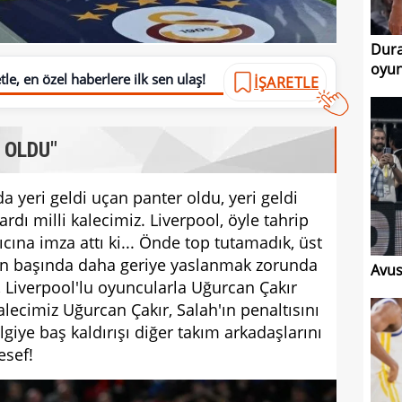
Dura
oyun
le, en özel haberlere ilk sen ulaş!
İŞARETLE
 OLDU"
a yeri geldi uçan panter oldu, yeri geldi
dı milli kalecimiz. Liverpool, öyle tahrip
ına imza attı ki... Önde top tutamadık, üst
ın başında daha geriye yaslanmak zorunda
Avus
, Liverpool'lu oyuncularla Uğurcan Çakır
lecimiz Uğurcan Çakır, Salah'ın penaltısını
lgiye baş kaldırışı diğer takım arkadaşlarını
sef!