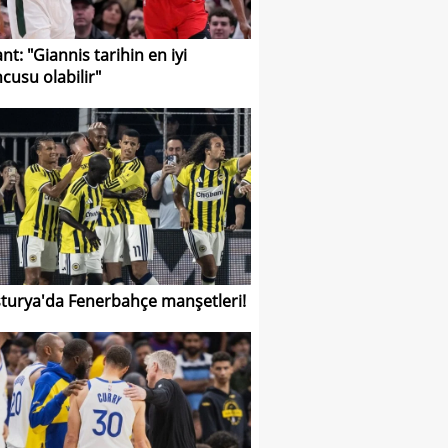
nt: "Giannis tarihin en iyi
cusu olabilir"
turya'da Fenerbahçe manşetleri!