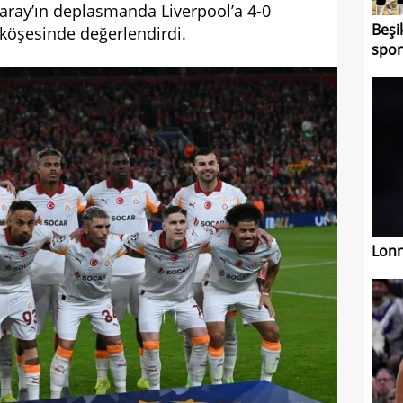
aray’ın deplasmanda Liverpool’a 4-0
Beşi
köşesinde değerlendirdi.
spon
Lonn