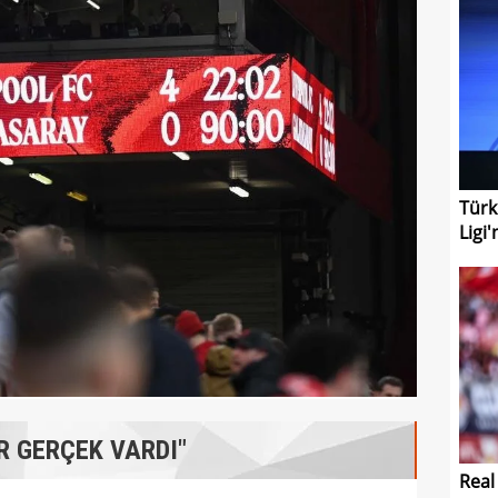
Türk
Ligi'
R GERÇEK VARDI"
Real