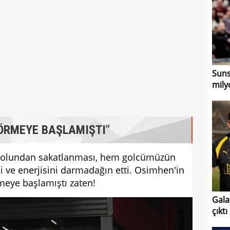
Suns,
mily
 ÖRMEYE BAŞLAMIŞTI"
 kolundan sakatlanması, hem golcümüzün
 ve enerjisini darmadağın etti. Osimhen'in
rmeye başlamıştı zaten!
Gala
çıktı