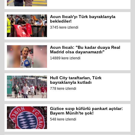
Acun Ilıcalı'yı Türk bayraklarıyla
beklediler!
3745 kere izlendi
Acun Ilıcalı: "Bu kadar duaya Real
Madrid olsa dayanamazdı"
14889 kere izlendi
Hull City taraftarları, Türk
bayraklarıyla kutladı
778 kere izlendi
Gizlice sızıp küfürlü pankart açtılar:
Bayern Münih'te şok!
548 kere izlendi