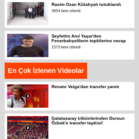
Rasim Ozan Kütahyalı tutuklandı
3654 kere izlendi
Seyfettin Anıl Yaşar'den
Fenerbahçelilerin tepkilerine cevap
1573 kere izlendi
En Çok İzlenen Videolar
Renato Veiga'dan transfer yanıtı
Galatasaray tribünlerinden Dursun
Özbek'e transfer tepkisi!