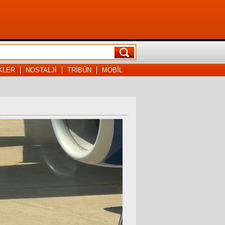
KLER
NOSTALJİ
TRİBÜN
MOBİL