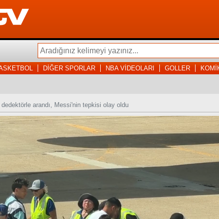
ASKETBOL
DİĞER SPORLAR
NBA VİDEOLARI
GOLLER
KOMİ
 dedektörle arandı, Messi'nin tepkisi olay oldu