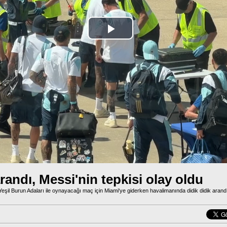
Play
Video
randı, Messi'nin tepkisi olay oldu
Yeşil Burun Adaları ile oynayacağı maç için Miami'ye giderken havalimanında didik didik arandı. 