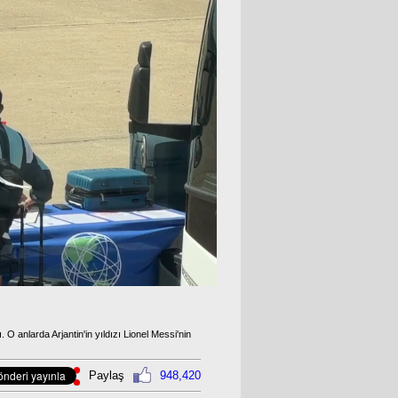
O anlarda Arjantin'in yıldızı Lionel Messi'nin
Paylaş
948,420