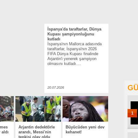
İspanya'da taraftarlar, Dünya
Kupası şampiyonluğunu
kutladı
İspanya'nın Mallorca adasında
taraftarlar, İspanya'nın 2026
FIFA Dünya Kupası finalinde
Arjantin'i yenerek şampiyon
olmasını kutladı....
GÜ
20.07.2026
1
Times
Arjantin dedektörle
Büyücüden yeni dev
 aldı
arandı, Messi'nin
kehanet!
tepkisi olay oldu