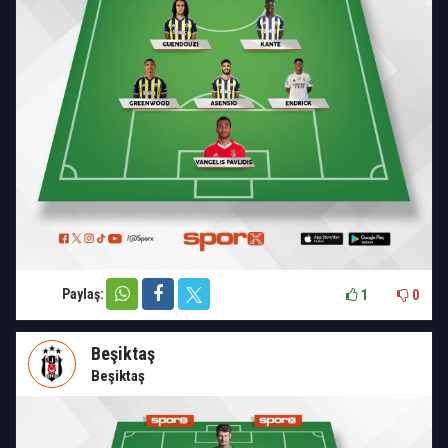
Paylaş:
1
0
Beşiktaş
Beşiktaş