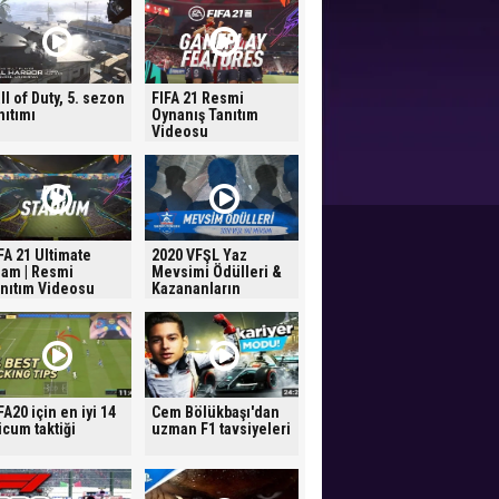
ll of Duty, 5. sezon
FIFA 21 Resmi
nıtımı
Oynanış Tanıtım
Videosu
FA 21 Ultimate
2020 VFŞL Yaz
am | Resmi
Mevsimi Ödülleri &
nıtım Videosu
Kazananların
Tepkileri
FA20 için en iyi 14
Cem Bölükbaşı'dan
cum taktiği
uzman F1 tavsiyeleri