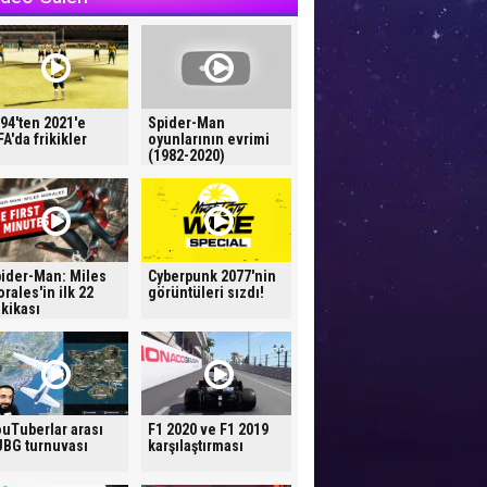
94'ten 2021'e
Spider-Man
FA'da frikikler
oyunlarının evrimi
(1982-2020)
ider-Man: Miles
Cyberpunk 2077'nin
rales'in ilk 22
görüntüleri sızdı!
kikası
uTuberlar arası
F1 2020 ve F1 2019
BG turnuvası
karşılaştırması