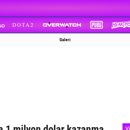
Galeri
a 1 milyon dolar kazanma
V