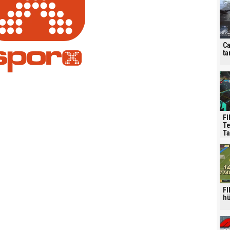
Ca
ta
FI
Te
Ta
FI
hü