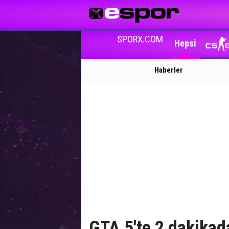
SPORX.COM
Hepsi
Haberler
GTA 5'te 2 dakikad