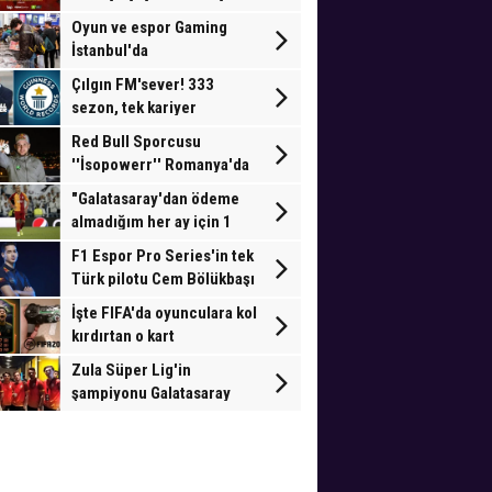
Oyun ve espor Gaming
İstanbul'da
Çılgın FM'sever! 333
sezon, tek kariyer
Red Bull Sporcusu
''İsopowerr'' Romanya'da
mücadele verecek
"Galatasaray'dan ödeme
almadığım her ay için 1
gol"
F1 Espor Pro Series'in tek
Türk pilotu Cem Bölükbaşı
Londra'da yarışacak
İşte FIFA'da oyunculara kol
kırdırtan o kart
Zula Süper Lig'in
şampiyonu Galatasaray