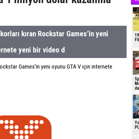
korları kıran Rockstar Games’in yeni
19
FI
rnete yeni bir video d
Rockstar Games’in yeni oyunu GTA V için internete
Sp
Mo
da
Yo
PU