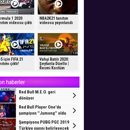
rmula 1 2020
NBA2K21 tanıtım
nıtım videosu çıktı
videosu yayınlandı
5 için FIFA 21
Vahşi Batılı 2020:
nıtımı çıktı!
Şeytanla Düello |
Resmi Kostüm
Tanıtımı
on haberler
Red Bull M.E.O. geri
dönüyor
Red Bull Player One'da
şampiyon ''Jumong'' oldu
Şampiyonu PUBG PGC 2019
Türkiye yayını belirleyecek