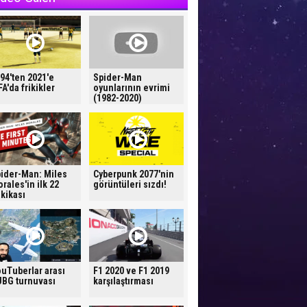
94'ten 2021'e
Spider-Man
FA'da frikikler
oyunlarının evrimi
(1982-2020)
ider-Man: Miles
Cyberpunk 2077'nin
rales'in ilk 22
görüntüleri sızdı!
kikası
uTuberlar arası
F1 2020 ve F1 2019
BG turnuvası
karşılaştırması