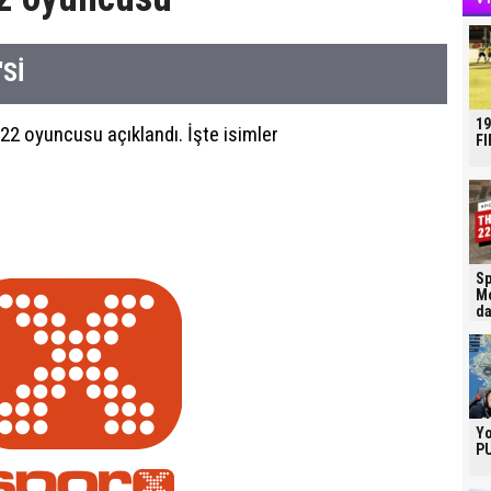
'Sİ
19
 22 oyuncusu açıklandı. İşte isimler
FI
Sp
Mo
da
Yo
PU