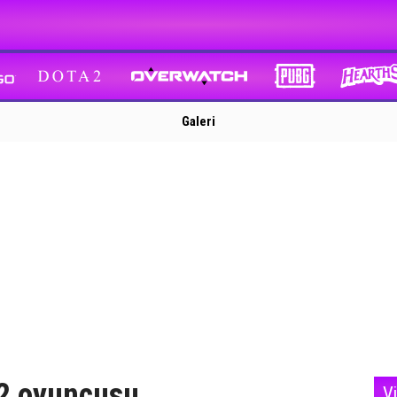
Galeri
22 oyuncusu
V