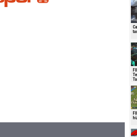
Ca
ta
FI
Te
Ta
FI
hü