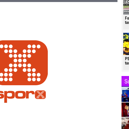
Fo
ta
PS
ta
S