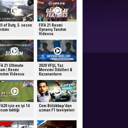
ll of Duty, 5. sezon
FIFA 21 Resmi
nıtımı
Oynanış Tanıtım
Videosu
FA 21 Ultimate
2020 VFŞL Yaz
am | Resmi
Mevsimi Ödülleri &
nıtım Videosu
Kazananların
Tepkileri
FA20 için en iyi 14
Cem Bölükbaşı'dan
cum taktiği
uzman F1 tavsiyeleri