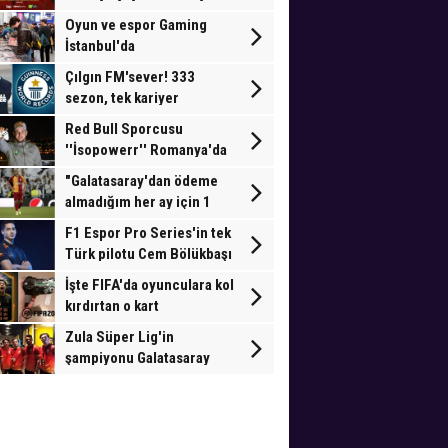
Oyun ve espor Gaming
İstanbul'da
Çılgın FM'sever! 333
sezon, tek kariyer
Red Bull Sporcusu
''İsopowerr'' Romanya'da
mücadele verecek
"Galatasaray'dan ödeme
almadığım her ay için 1
gol"
F1 Espor Pro Series'in tek
Türk pilotu Cem Bölükbaşı
Londra'da yarışacak
İşte FIFA'da oyunculara kol
kırdırtan o kart
Zula Süper Lig'in
şampiyonu Galatasaray