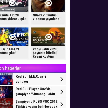
rmula 1 2020
NBA2K21 tanıtım
nıtım videosu çıktı
videosu yayınlandı
5 için FIFA 21
Vahşi Batılı 2020:
nıtımı çıktı!
Şeytanla Düello |
Resmi Kostüm
Tanıtımı
on haberler
Red Bull M.E.O. geri
dönüyor
Red Bull Player One'da
şampiyon ''Jumong'' oldu
Şampiyonu PUBG PGC 2019
Türkiye yayını belirleyecek