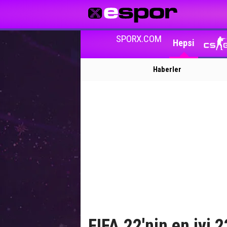
SPORX.COM
Hepsi
Haberler
FIFA 22'nin en iyi 