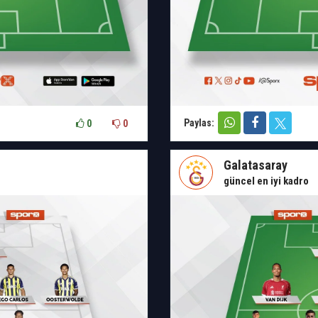
Paylas:
0
0
Galatasaray
güncel en iyi kadro