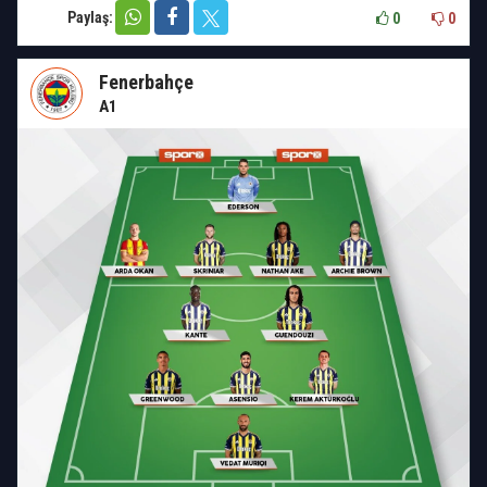
Paylaş:
0
0
Fenerbahçe
A1