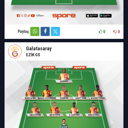
Paylaş:
0
0
Galatasaray
EZİK GS