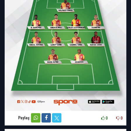
Paylaş:
0
0