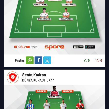
Paylaş:
0
0
Senin Kadron
DÜNYA KUPASI İLK 11