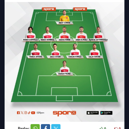
Paylaş: