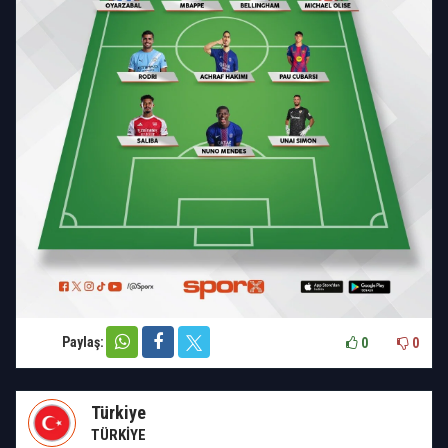
Paylaş:
0
0
Türkiye
TÜRKİYE