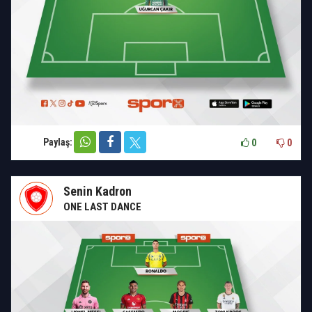
Paylaş:
0
0
Senin Kadron
ONE LAST DANCE