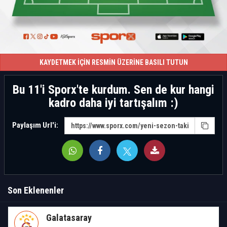
KAYDETMEK İÇİN RESMİN ÜZERİNE BASILI TUTUN
Bu 11'i Sporx'te kurdum. Sen de kur hangi
kadro daha iyi tartışalım :)
Paylaşım Url'i:
Son Eklenenler
Galatasaray