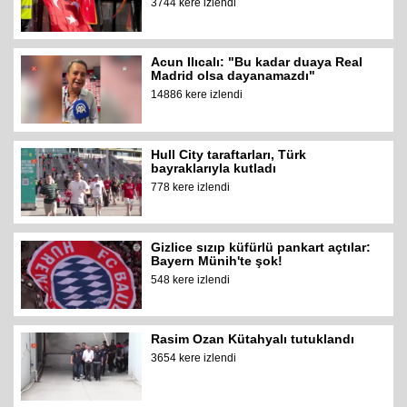
3744 kere izlendi
Acun Ilıcalı: "Bu kadar duaya Real
Madrid olsa dayanamazdı"
14886 kere izlendi
Hull City taraftarları, Türk
bayraklarıyla kutladı
778 kere izlendi
Gizlice sızıp küfürlü pankart açtılar:
Bayern Münih'te şok!
548 kere izlendi
Rasim Ozan Kütahyalı tutuklandı
3654 kere izlendi