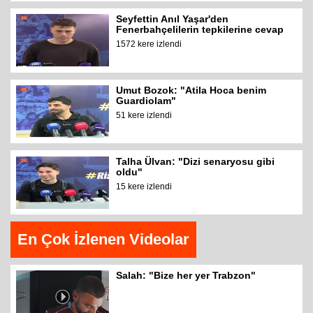
Seyfettin Anıl Yaşar'den
Fenerbahçelilerin tepkilerine cevap
1572 kere izlendi
Umut Bozok: "Atila Hoca benim
Guardiolam"
51 kere izlendi
Talha Ülvan: "Dizi senaryosu gibi
oldu"
15 kere izlendi
En Çok İzlenen Videolar
Salah: "Bize her yer Trabzon"