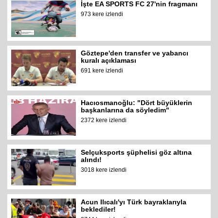
İşte EA SPORTS FC 27'nin fragmanı
973 kere izlendi
Göztepe'den transfer ve yabancı
kuralı açıklaması
691 kere izlendi
Hacıosmanoğlu: "Dört büyüklerin
başkanlarına da söyledim"
2372 kere izlendi
Selçuksports şüphelisi göz altına
alındı!
3018 kere izlendi
Acun Ilıcalı'yı Türk bayraklarıyla
beklediler!