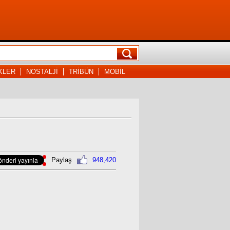
KLER
NOSTALJİ
TRİBÜN
MOBİL
Paylaş
948,420