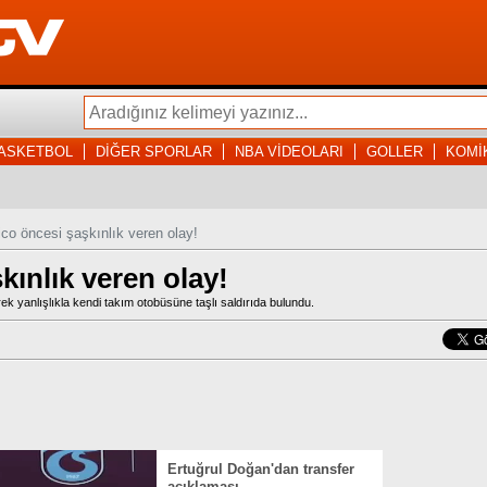
ASKETBOL
DİĞER SPORLAR
NBA VİDEOLARI
GOLLER
KOMİ
ico öncesi şaşkınlık veren olay!
kınlık veren olay!
k yanlışlıkla kendi takım otobüsüne taşlı saldırıda bulundu.
Ertuğrul Doğan'dan transfer
açıklaması