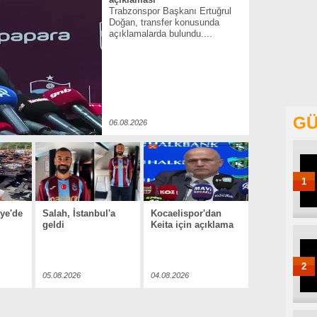
Trabzonspor Başkanı Ertuğrul
Doğan, transfer konusunda
açıklamalarda bulundu....
GÜ
06.08.2026
1
iye'de
Salah, İstanbul'a
Kocaelispor'dan
geldi
Keita için açıklama
2
05.08.2026
04.08.2026