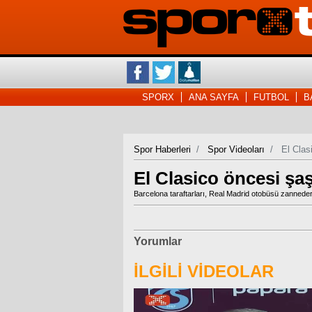
SPORX
ANA SAYFA
FUTBOL
B
Spor Haberleri
Spor Videoları
El Clas
El Clasico öncesi şaş
Barcelona taraftarları, Real Madrid otobüsü zannedere
Yorumlar
İLGİLİ VİDEOLAR