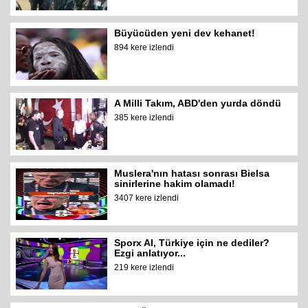
Büyücüden yeni dev kehanet!
894 kere izlendi
A Milli Takım, ABD'den yurda döndü
385 kere izlendi
Muslera'nın hatası sonrası Bielsa
sinirlerine hakim olamadı!
3407 kere izlendi
Sporx AI, Türkiye için ne dediler?
Ezgi anlatıyor...
219 kere izlendi