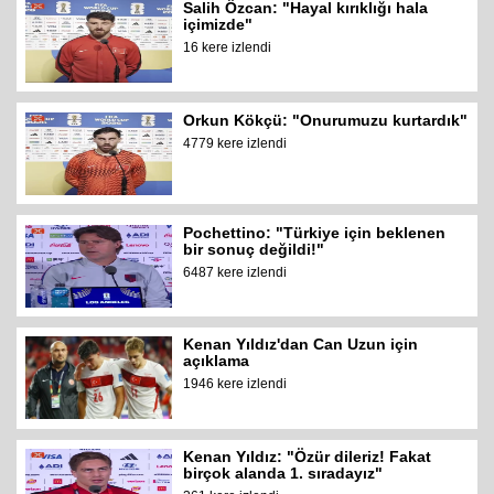
Salih Özcan: "Hayal kırıklığı hala
içimizde"
16 kere izlendi
Orkun Kökçü: "Onurumuzu kurtardık"
4779 kere izlendi
Pochettino: "Türkiye için beklenen
bir sonuç değildi!"
6487 kere izlendi
Kenan Yıldız'dan Can Uzun için
açıklama
1946 kere izlendi
Kenan Yıldız: "Özür dileriz! Fakat
birçok alanda 1. sıradayız"