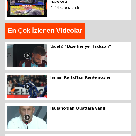
hareketi
4614 kere izlendi
En Çok İzlenen Videolar
Salah: "Bize her yer Trabzon"
İsmail Kartal'tan Kante sözleri
Italiano'dan Ouattara yanıtı