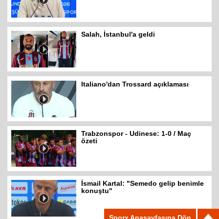
Salah, İstanbul'a geldi
Italiano'dan Trossard açıklaması
Trabzonspor - Udinese: 1-0 / Maç
özeti
İsmail Kartal: "Semedo gelip benimle
konuştu"
Sporx Anasayfasına Dön