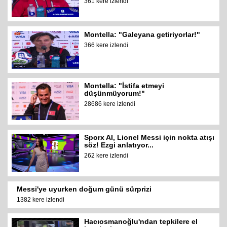
361 kere izlendi
Montella: "Galeyana getiriyorlar!"
366 kere izlendi
Montella: "İstifa etmeyi
düşünmüyorum!"
28686 kere izlendi
Sporx AI, Lionel Messi için nokta atışı
söz! Ezgi anlatıyor...
262 kere izlendi
Messi'ye uyurken doğum günü sürprizi
1382 kere izlendi
Hacıosmanoğlu'ndan tepkilere el