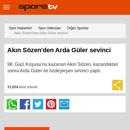
Toggle
navigation
Spor Haberleri
Spor Videoları
Diğer Sporlar
Akın Sözen'den Arda Güler sevinci
Akın Sözen'den Arda Güler sevinci
98. Gazi Koşusu'nu kazanan Akın Sözen, kazandıktan
sonra Arda Güler ile özdeşleşen sevinci yaptı.
31,054
kere izlendi