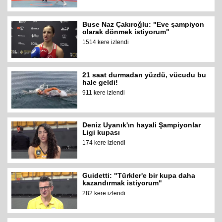
Buse Naz Çakıroğlu: "Eve şampiyon
olarak dönmek istiyorum"
1514 kere izlendi
21 saat durmadan yüzdü, vücudu bu
hale geldi!
911 kere izlendi
Deniz Uyanık'ın hayali Şampiyonlar
Ligi kupası
174 kere izlendi
Guidetti: "Türkler'e bir kupa daha
kazandırmak istiyorum"
282 kere izlendi