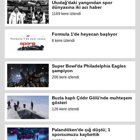
Uludağ'daki yangından spor
dünyasına iki acı haber
1169 kere izlendi
Formula 1'de heyecan başlıyor
6 kere izlendi
Super Bowl'da Philadelphia Eagles
şampiyon
206 kere izlendi
Buzla kaplı Çıldır Gölü'nde muhteşem
gösteri
126 kere izlendi
Palandöken'de çığ düştü; 1
sporcumuzu kaybettik