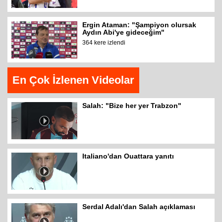
Ergin Ataman: "Şampiyon olursak
Aydın Abi'ye gideceğim"
364 kere izlendi
En Çok İzlenen Videolar
Salah: "Bize her yer Trabzon"
Italiano'dan Ouattara yanıtı
Serdal Adalı'dan Salah açıklaması