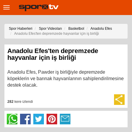
Toggle
navigation
Spor Haberleri
Spor Videoları
Basketbol
Anadolu Efes
Anadolu Efes'ten depremzede hayvanlar için iş birliği
Anadolu Efes'ten depremzede
hayvanlar için iş birliği
Anadolu Efes, Pawder iş birliğiyle depremzede
köpeklerin ve barınak hayvanlarının sahiplendirilmesine
destek olacak.
282
kere izlendi