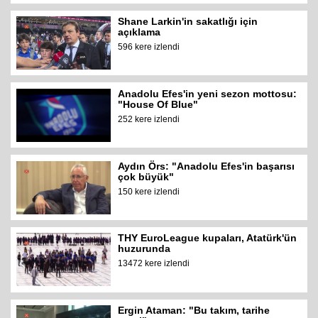
Shane Larkin'in sakatlığı için
açıklama
596 kere izlendi
Anadolu Efes'in yeni sezon mottosu:
"House Of Blue"
252 kere izlendi
Aydın Örs: "Anadolu Efes'in başarısı
çok büyük"
150 kere izlendi
THY EuroLeague kupaları, Atatürk'ün
huzurunda
13472 kere izlendi
Ergin Ataman: "Bu takım, tarihe