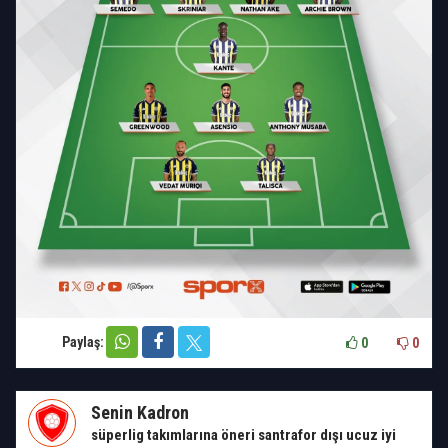
Paylaş:
0
0
Senin Kadron
süperlig takımlarına öneri santrafor dışı ucuz iyi