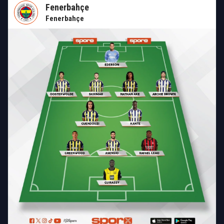
Fenerbahçe
Fenerbahçe