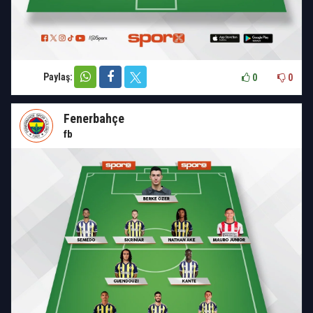
Paylaş:
0
0
Fenerbahçe
fb