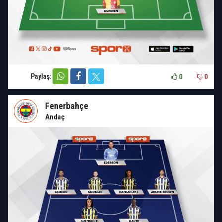
Paylaş:
0
0
Fenerbahçe
Andaç