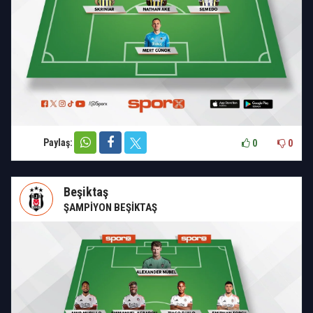
Paylaş:
0
0
Beşiktaş
ŞAMPİYON BEŞİKTAŞ