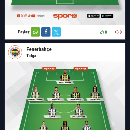
Paylaş:
0
0
Fenerbahçe
Tolga