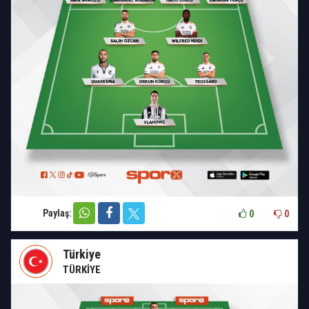
Paylaş:
0
0
Türkiye
TÜRKİYE