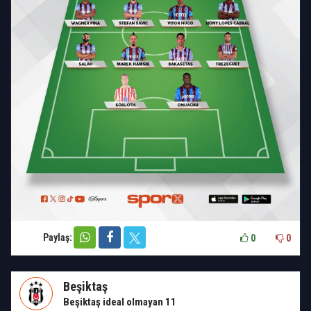
Paylaş:
0
0
Beşiktaş
Beşiktaş ideal olmayan 11