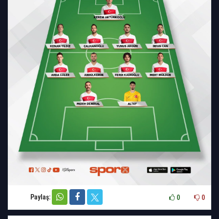
Paylaş:
0
0