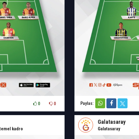
Paylas:
0
0
Galatasaray
temel kadro
Galatasaray