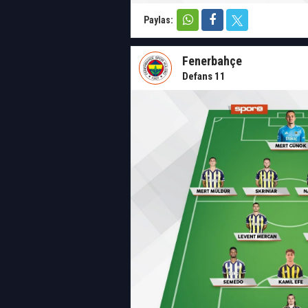
Paylas:
Fenerbahçe
Defans 11