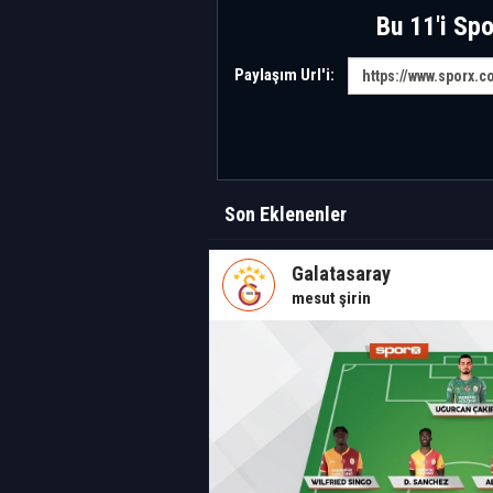
Bu 11'i Spo
Paylaşım Url'i:
Son Eklenenler
Galatasaray
mesut şirin