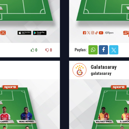
Paylas:
0
0
Galatasaray
galatasaray