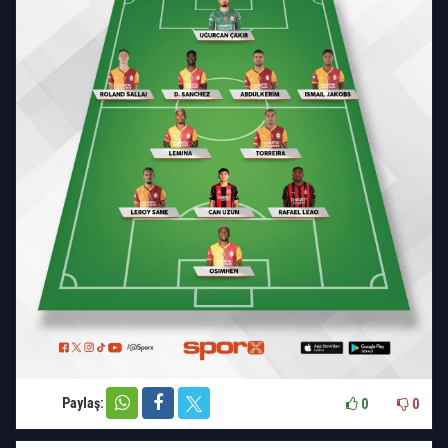
Paylaş:
0
0