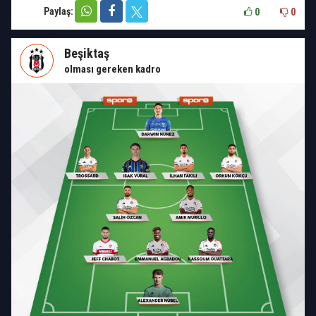
Paylaş:
0
0
Beşiktaş
olması gereken kadro