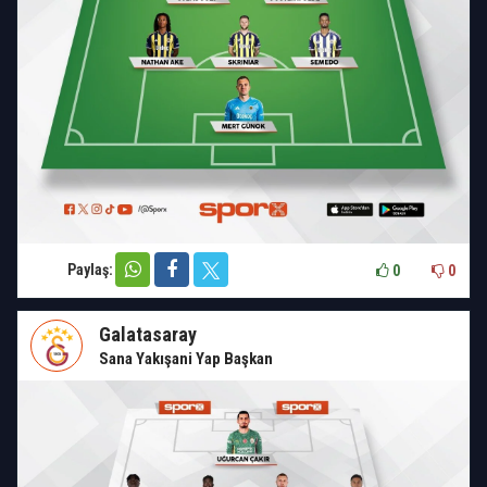
Paylaş:
0
0
Galatasaray
Sana Yakışani Yap Başkan