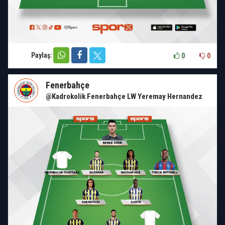
Paylaş:
0
0
Fenerbahçe
@Kadrokolik Fenerbahçe LW Yeremay Hernandez