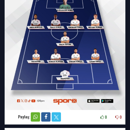
Paylaş:
0
0