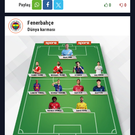
Paylaş:
0
0
Fenerbahçe
Dünya karması