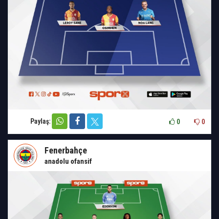
Paylaş:
0
0
Fenerbahçe
anadolu ofansif