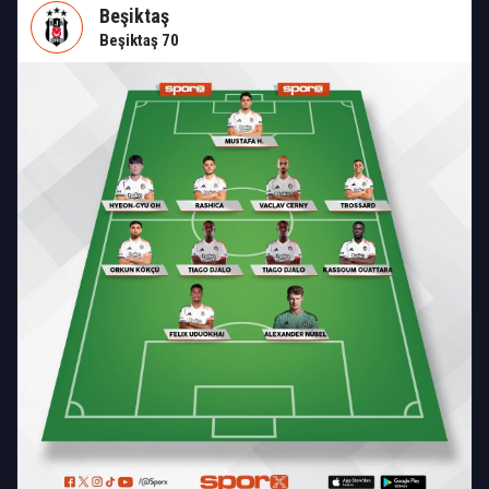
Beşiktaş
Beşiktaş 70