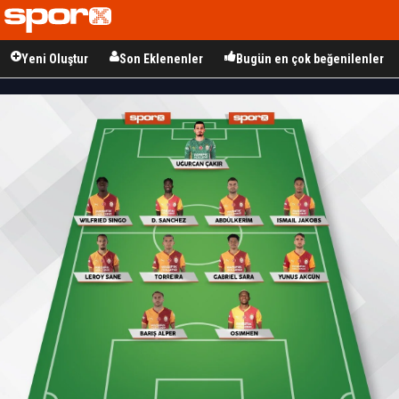
Yeni Oluştur
Son Eklenenler
Bugün en çok beğenilenler