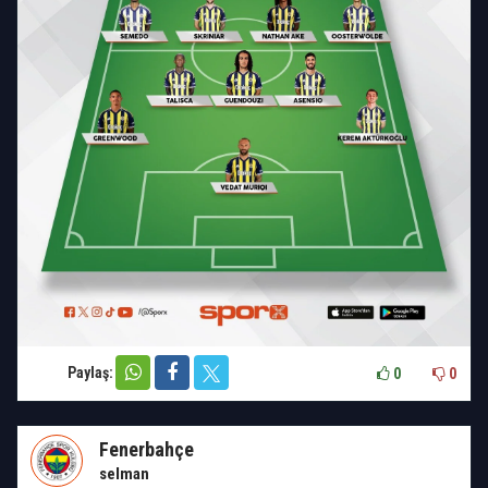
Paylaş:
0
0
Fenerbahçe
selman