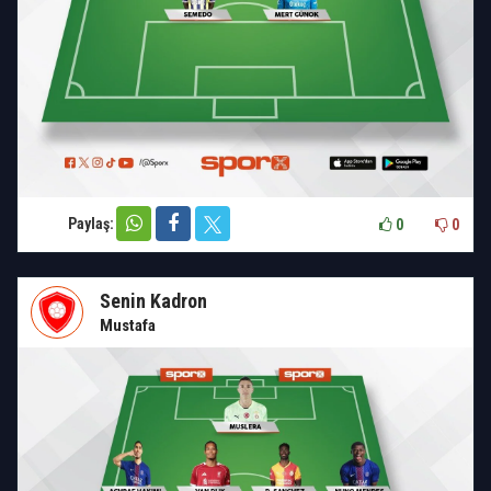
Paylaş:
0
0
Senin Kadron
Mustafa