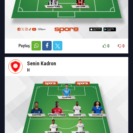
Paylaş:
0
0
Senin Kadron
H