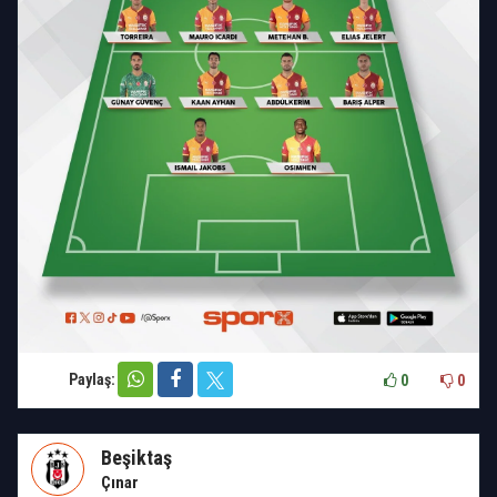
Paylaş:
0
0
Beşiktaş
Çınar