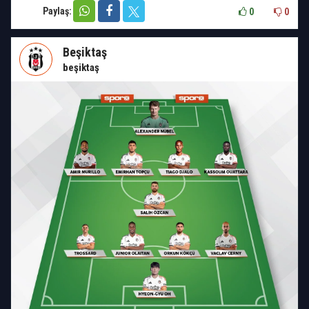
Paylaş:
0
0
Beşiktaş
beşiktaş