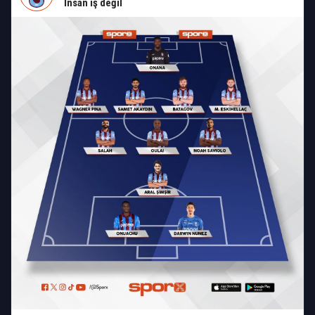
İnsan iş değil