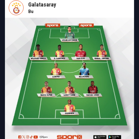
Galatasaray
Bu