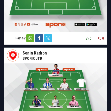
Paylaş:
0
0
Senin Kadron
SPONIX UTD