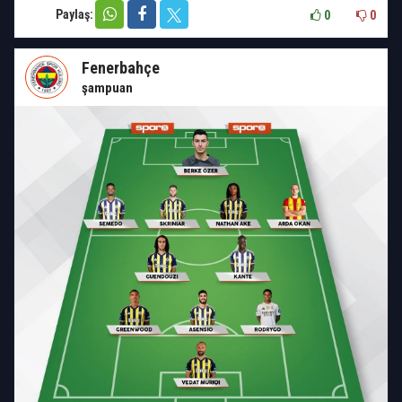
Paylaş:
0
0
Fenerbahçe
şampuan