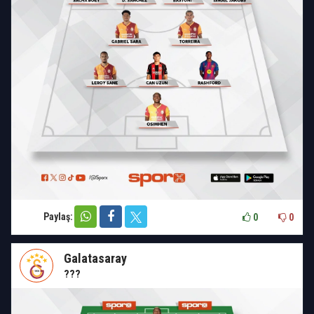
Paylaş:
0
0
Galatasaray
???