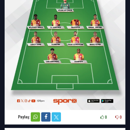
Paylaş:
0
0