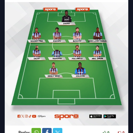
Paylaş: