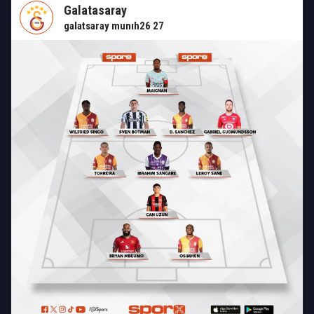
Galatasaray
galatsaray munıh26 27