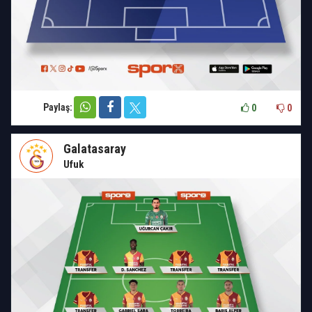
Paylaş:
0
0
Galatasaray
Ufuk