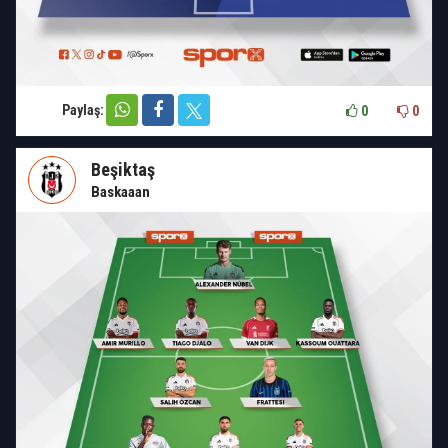
Paylaş:
0
0
Beşiktaş
Baskaaan