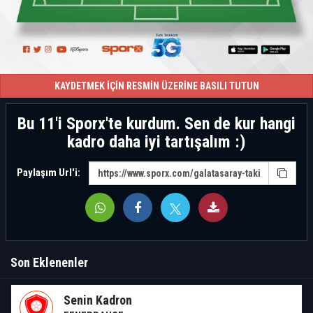
KAYDETMEK İÇİN RESMİN ÜZERİNE BASILI TUTUN
Bu 11'i Sporx'te kurdum. Sen de kur hangi
kadro daha iyi tartışalım :)
Paylaşım Url'i:
Son Eklenenler
Senin Kadron