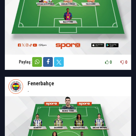
Paylaş:
0
0
Fenerbahçe
.