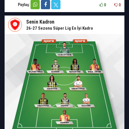
Paylaş:
0
0
Senin Kadron
26-27 Sezonu Süper Lig En İyi Kadro