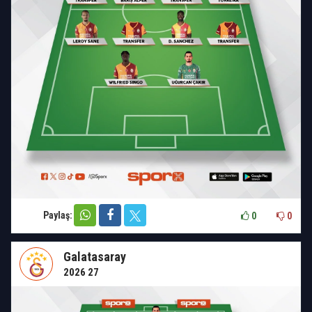
Paylaş:
0
0
Galatasaray
2026 27