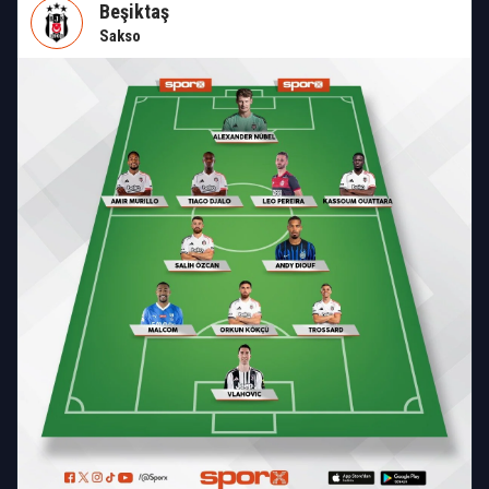
Beşiktaş
Sakso