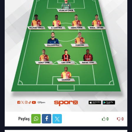
Paylaş:
0
0