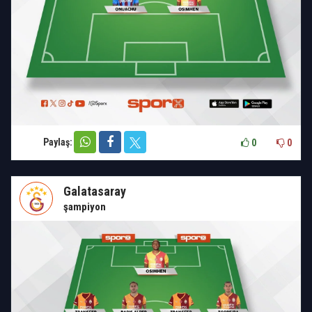
Paylaş:
0
0
Galatasaray
şampiyon