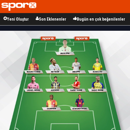
Yeni Oluştur
Son Eklenenler
Bugün en çok beğenilenler