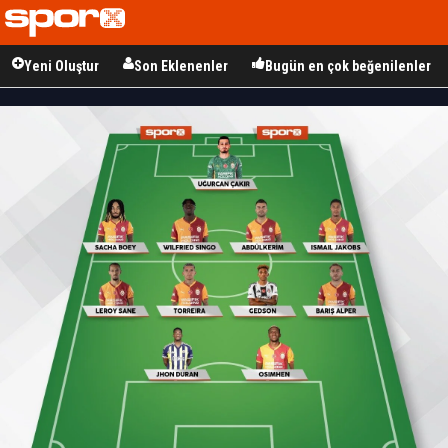
Yeni Oluştur
Son Eklenenler
Bugün en çok beğenilenler