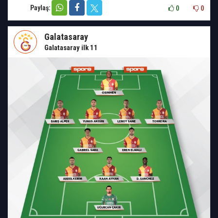
Paylaş:
0
0
Galatasaray
Galatasaray ilk 11