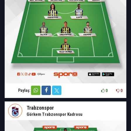
Paylaş:
0
0
Trabzonspor
Görkem Trabzonspor Kadrosu