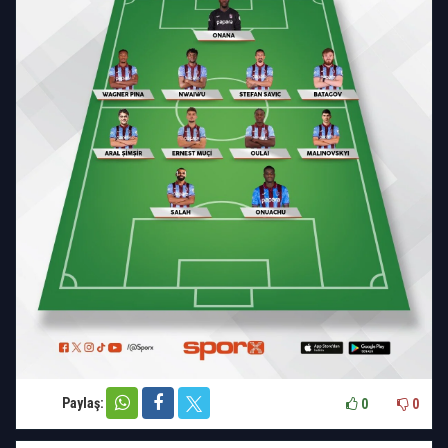
Paylaş:
0
0