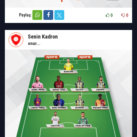
Paylaş:
0
0
Senin Kadron
onur...