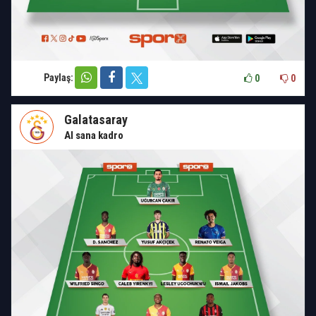
Paylaş:
0
0
Galatasaray
Al sana kadro