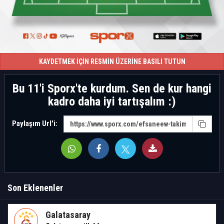
KAYDETMEK İÇİN RESMİN ÜZERİNE BASILI TUTUN
Bu 11'i Sporx'te kurdum. Sen de kur hangi
kadro daha iyi tartışalım :)
Paylaşım Url'i:
Son Eklenenler
Galatasaray