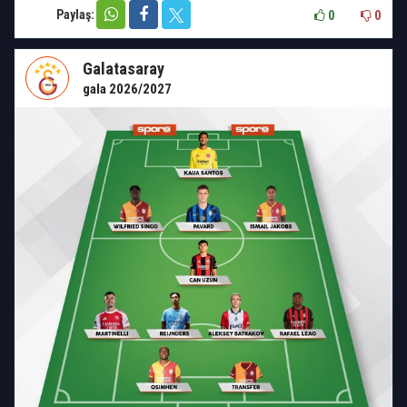
Paylaş:
0
0
Galatasaray
gala 2026/2027