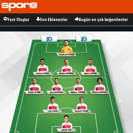
Yeni Oluştur
Son Eklenenler
Bugün en çok beğenilenler