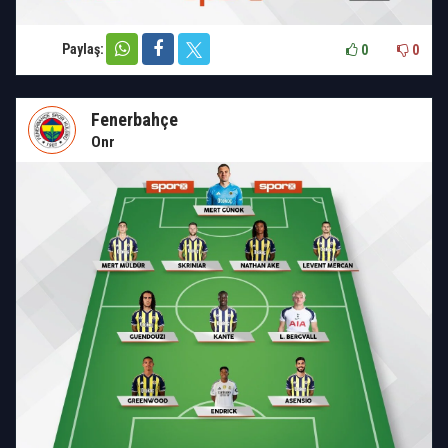
Paylaş:
0
0
Fenerbahçe
Onr