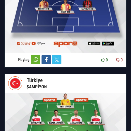
Paylaş:
0
0
Türkiye
ŞAMPİYON