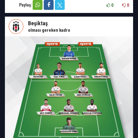
Paylaş:
0
0
Beşiktaş
olması gereken kadro