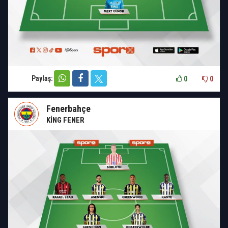
Paylaş:
0
0
Fenerbahçe
KİNG FENER