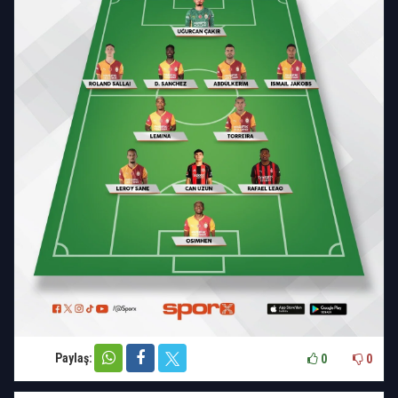
Paylaş:
0
0