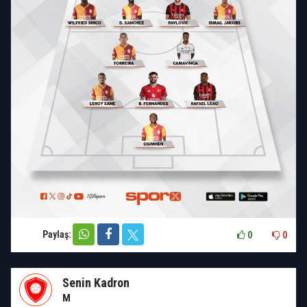
Paylaş:
0
0
Senin Kadron
M