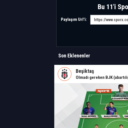
Bu 11'i Spo
Paylaşım Url'i:
Son Eklenenler
Beşiktaş
Olmadı gereken BJK (abartılı