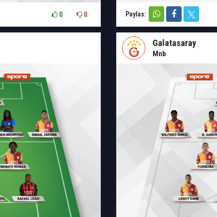
Paylas:
0
0
Galatasaray
Mnb