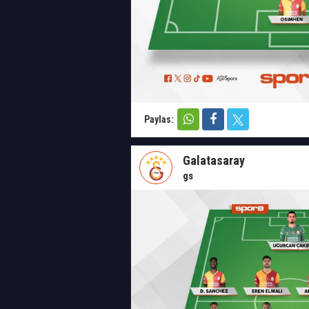
Paylas:
Galatasaray
gs