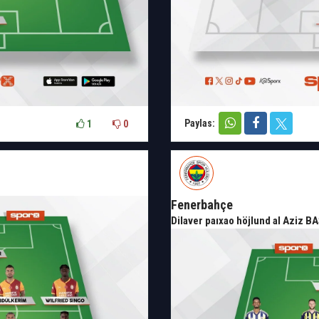
Paylas:
1
0
Fenerbahçe
Dilaver paıxao höjlund al Azi