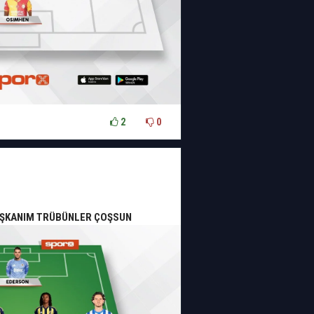
2
0
z BAŞKANIM TRÜBÜNLER ÇOŞSUN