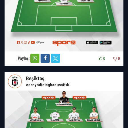
Paylaş:
0
0
Beşiktaş
cernyndidiagbadusattık