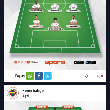
Paylaş:
0
0
Fenerbahçe
Aşzl