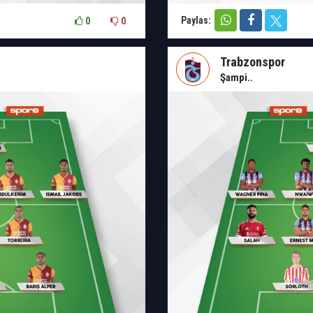
Paylas:
0
0
Trabzonspor
Şampi..