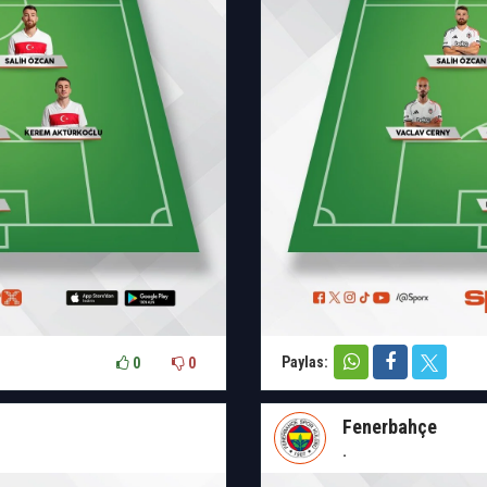
Paylas:
0
0
Fenerbahçe
.