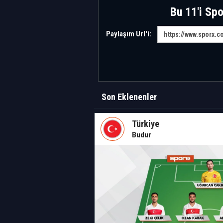
Bu 11'i Spo
Paylaşım Url'i:
Son Eklenenler
Türkiye
Budur