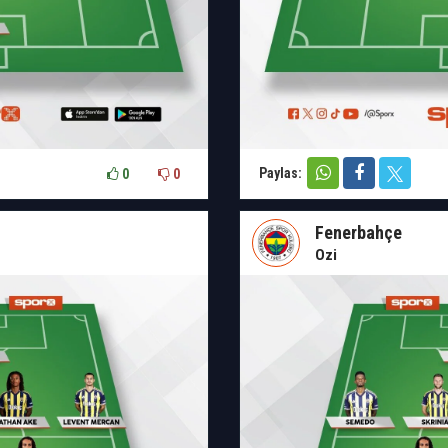
Paylas:
0
0
Fenerbahçe
Ozi