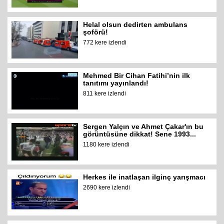
Helal olsun dedirten ambulans
şoförü!
772 kere izlendi
Mehmed Bir Cihan Fatihi’nin ilk
tanıtımı yayınlandı!
811 kere izlendi
Sergen Yalçın ve Ahmet Çakar'ın bu
görüntüsüne dikkat! Sene 1993...
1180 kere izlendi
Herkes ile inatlaşan ilginç yarışmacı
2690 kere izlendi