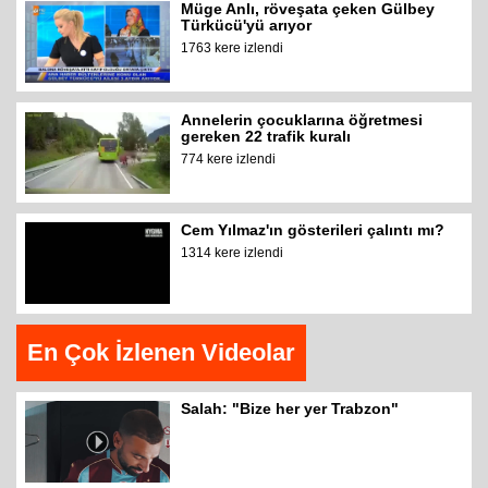
Müge Anlı, röveşata çeken Gülbey
Türkücü'yü arıyor
1763 kere izlendi
Annelerin çocuklarına öğretmesi
gereken 22 trafik kuralı
774 kere izlendi
Cem Yılmaz'ın gösterileri çalıntı mı?
1314 kere izlendi
En Çok İzlenen Videolar
Salah: "Bize her yer Trabzon"