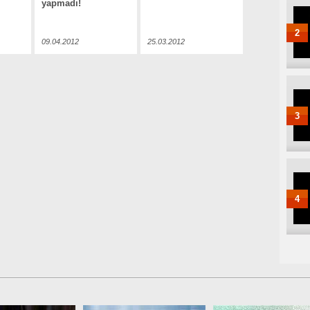
yapmadı!
2
09.04.2012
25.03.2012
3
4