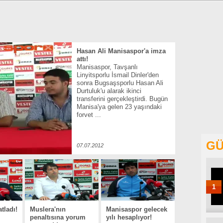
Hasan Ali Manisaspor'a imza
attı!
Manisaspor, Tavşanlı
Linyitsporlu İsmail Dinler'den
sonra Bugsaşsporlu Hasan Ali
Durtuluk'u alarak ikinci
transferini gerçekleştirdi. Bugün
Manisa'ya gelen 23 yaşındaki
forvet ...
GÜ
07.07.2012
1
tladı!
Muslera'nın
Manisaspor gelecek
penaltısına yorum
yılı hesaplıyor!