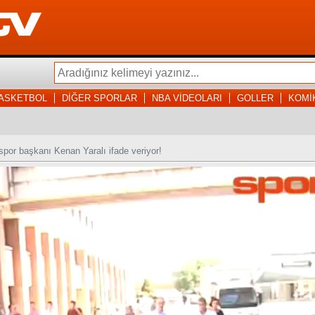
ASKETBOL
DİĞER SPORLAR
NBA VİDEOLARI
GOLLER
KOMİ
por başkanı Kenan Yaralı ifade veriyor!