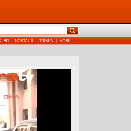
KLER
NOSTALJİ
TRİBÜN
MOBİL