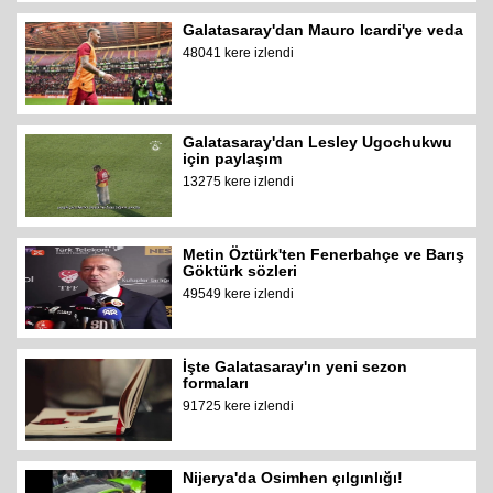
Galatasaray'dan Mauro Icardi'ye veda
48041 kere izlendi
Galatasaray'dan Lesley Ugochukwu
için paylaşım
13275 kere izlendi
Metin Öztürk'ten Fenerbahçe ve Barış
Göktürk sözleri
49549 kere izlendi
İşte Galatasaray'ın yeni sezon
formaları
91725 kere izlendi
Nijerya'da Osimhen çılgınlığı!