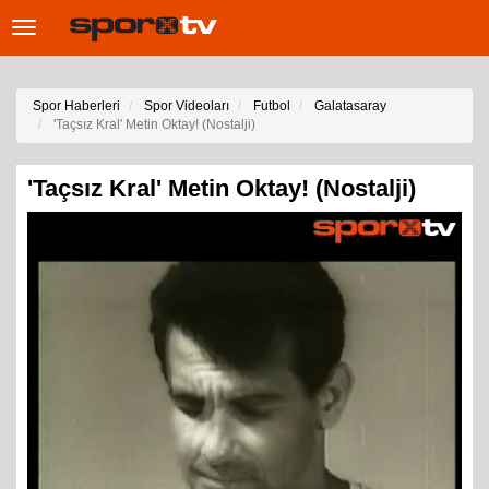
Toggle
navigation
Spor Haberleri
Spor Videoları
Futbol
Galatasaray
'Taçsız Kral' Metin Oktay! (Nostalji)
'Taçsız Kral' Metin Oktay! (Nostalji)