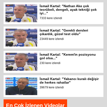
İsmail Kartal: "Nathan Ake çok
tecrübeli, dengeli, ayak tekniği çok
iyi..."
7333 kere izlendi
İsmail Kartal: "Gerekli dersleri
çıkardık, güzel test oldu"
23449 kere izlendi
İsmail Kartal: "Kerem'in pozisyonu
gol olsa..."
230 kere izlendi
İsmail Kartal: "Yabancı kuralı değişir
de herkes rahatlar"
39679 kere izlendi
En Çok İzlenen Videolar