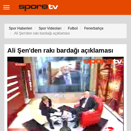
Toggle
navigation
Spor Haberleri
Spor Videoları
Futbol
Fenerbahçe
Ali Şen'den rakı bardağı açıklaması
Ali Şen'den rakı bardağı açıklaması