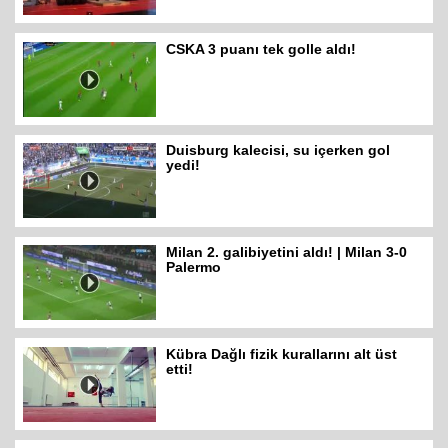
CSKA 3 puanı tek golle aldı!
Duisburg kalecisi, su içerken gol
yedi!
Milan 2. galibiyetini aldı! | Milan 3-0
Palermo
Kübra Dağlı fizik kurallarını alt üst
etti!