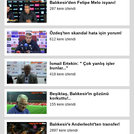
Balıkesir'den Felipe Melo isyanı!
287 kere izlendi
Özdeş'ten skandal hata için yorum!
612 kere izlendi
İsmail Ertekin: " Çok yanlış işler
bunlar..."
418 kere izlendi
Beşiktaş, Balıkesir'in gözünü
korkuttu!..
155 kere izlendi
Balıkesir'e Anderlecht'ten transfer!
2897 kere izlendi