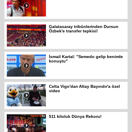
Galatasaray tribünlerinden Dursun
Özbek'e transfer tepkisi!
İsmail Kartal: "Semedo gelip benimle
konuştu"
Celta Vigo'dan Altay Bayındır'a özel
video
511 kiloluk Dünya Rekoru!