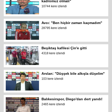
kadromuz olmalı"
10744 kere izlendi
Avcı: "Ben hiçbir zaman kaçmadım"
28795 kere izlendi
Beşiktaş kafilesi Çin'e gitti
4318 kere izlendi
Arslan: "Düşşek bile alkışla düşelim"
103 kere izlendi
Balıkesirspor, Diego'dan dert yandı!
2465 kere izlendi