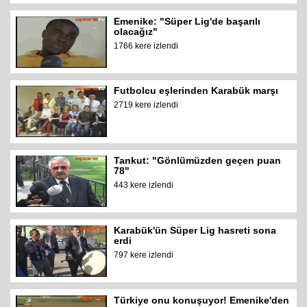
Emenike: "Süper Lig'de başarılı
olacağız"
1766 kere izlendi
Futbolcu eşlerinden Karabük marşı
2719 kere izlendi
Tankut: "Gönlümüzden geçen puan
78"
443 kere izlendi
Karabük'ün Süper Lig hasreti sona
erdi
797 kere izlendi
Türkiye onu konuşuyor! Emenike'den