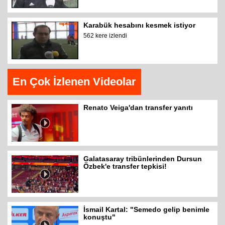
Karabük hesabını kesmek istiyor
562 kere izlendi
En Çok İzlenen Videolar
Renato Veiga'dan transfer yanıtı
Galatasaray tribünlerinden Dursun
Özbek'e transfer tepkisi!
İsmail Kartal: "Semedo gelip benimle
konuştu"