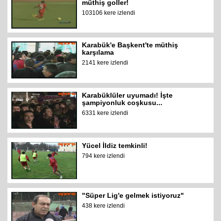
müthiş goller!
103106 kere izlendi
Karabük'e Başkent'te müthiş
karşılama
2141 kere izlendi
Karabüklüler uyumadı! İşte
şampiyonluk coşkusu...
6331 kere izlendi
Yücel İldiz temkinli!
794 kere izlendi
"Süper Lig'e gelmek istiyoruz"
438 kere izlendi