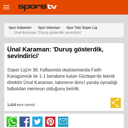
Toggle
navigation
Spor Haberleri
Spor Videoları
Spor Toto Süper Lig
Ünal Karaman: 'Duruş gösterdik, sevindirici'
Ünal Karaman: 'Duruş gösterdik,
sevindirici'
Süper Lig'in 36. haftasında deplasmanda Fatih
Karagümrük ile 1-1 berabere kalan Göztepe'de teknik
direktör Ünal Karaman, takımının ikinci yarıda oynadığı
futboldan memnun olduğunu belirtti.
1,424
kere izlendi