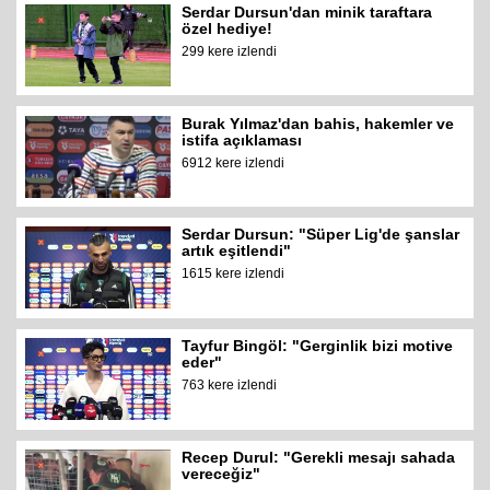
Serdar Dursun'dan minik taraftara
özel hediye!
299 kere izlendi
Burak Yılmaz'dan bahis, hakemler ve
istifa açıklaması
6912 kere izlendi
Serdar Dursun: "Süper Lig'de şanslar
artık eşitlendi"
1615 kere izlendi
Tayfur Bingöl: "Gerginlik bizi motive
eder"
763 kere izlendi
Recep Durul: "Gerekli mesajı sahada
vereceğiz"