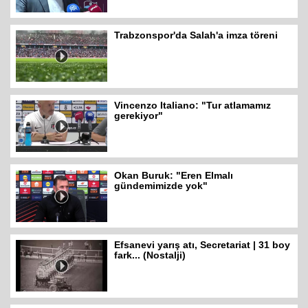
Trabzonspor'da Salah'a imza töreni
Vincenzo Italiano: "Tur atlamamız
gerekiyor"
Okan Buruk: "Eren Elmalı
gündemimizde yok"
Efsanevi yarış atı, Secretariat | 31 boy
fark... (Nostalji)