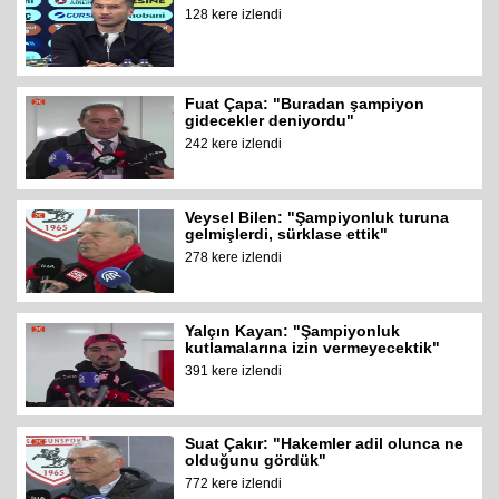
128 kere izlendi
Fuat Çapa: "Buradan şampiyon
gidecekler deniyordu"
242 kere izlendi
Veysel Bilen: "Şampiyonluk turuna
gelmişlerdi, sürklase ettik"
278 kere izlendi
Yalçın Kayan: "Şampiyonluk
kutlamalarına izin vermeyecektik"
391 kere izlendi
Suat Çakır: "Hakemler adil olunca ne
olduğunu gördük"
772 kere izlendi