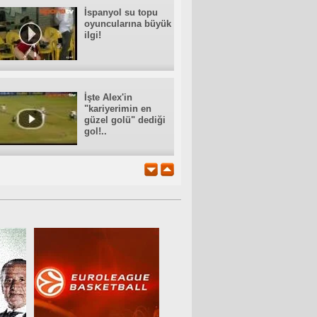
İspanyol su topu
oyuncularına büyük
ilgi!
İşte Alex'in
"kariyerimin en
güzel golü" dediği
gol!..