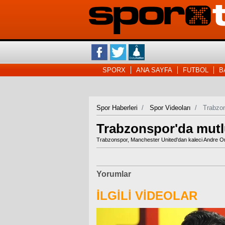
SPORX
ANA SAYFA
FUTBOL
B
Spor Haberleri
Spor Videoları
Trabzon
Trabzonspor'da mut
Trabzonspor, Manchester United'dan kaleci Andre On
Yorumlar
İLGİLİ VİDEOLAR