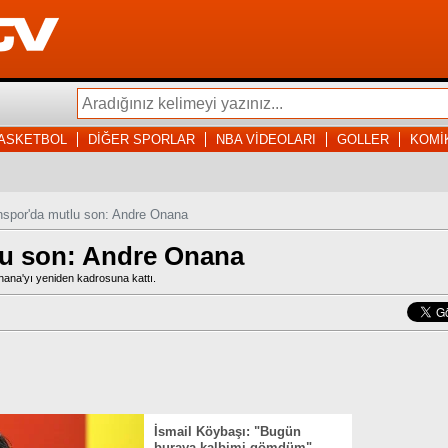
ASKETBOL
DİĞER SPORLAR
NBA VİDEOLARI
GOLLER
KOMİ
spor'da mutlu son: Andre Onana
lu son: Andre Onana
ana'yı yeniden kadrosuna kattı.
İsmail Köybaşı: "Bugün
buraya kalbimi gömdüm"