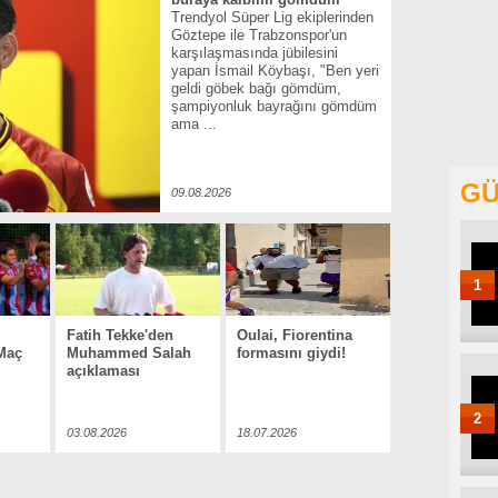
Trendyol Süper Lig ekiplerinden
Göztepe ile Trabzonspor'un
karşılaşmasında jübilesini
yapan İsmail Köybaşı, "Ben yeri
geldi göbek bağı gömdüm,
şampiyonluk bayrağını gömdüm
ama ...
GÜ
09.08.2026
1
Fatih Tekke'den
Oulai, Fiorentina
 Maç
Muhammed Salah
formasını giydi!
açıklaması
2
03.08.2026
18.07.2026