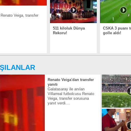
u Renato Veiga, transfer
511 kiloluk Dünya
CSKA 3 puanı t
Rekoru!
golle aldı!
ŞILANLAR
Renato Veiga'dan transfer
yanıtı
Galatasaray ile anılan
Villarreal futbolcusu Renato
Veiga, transfer sorusuna
yanıt verdi....