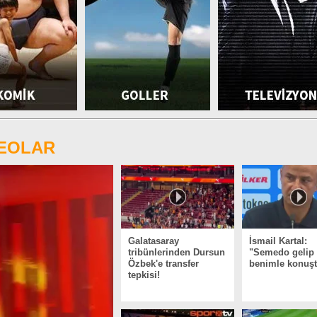
DEOLAR
Galatasaray
İsmail Kartal:
tribünlerinden Dursun
"Semedo gelip
Özbek'e transfer
benimle konuş
tepkisi!