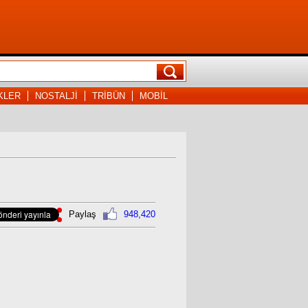
KLER
NOSTALJİ
TRİBÜN
MOBİL
Paylaş
948,420