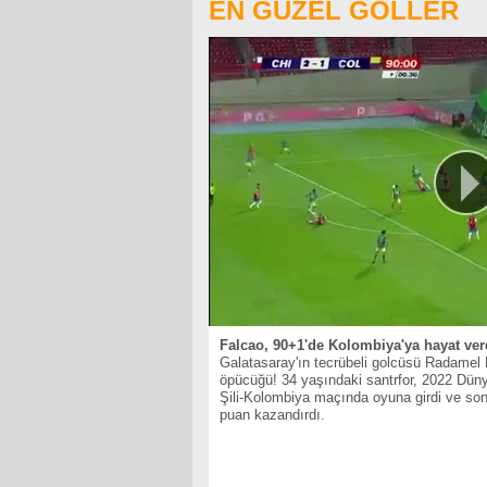
EN GÜZEL GOLLER
Falcao, 90+1'de Kolombiya'ya hayat ver
Galatasaray'ın tecrübeli golcüsü Radamel
öpücüğü! 34 yaşındaki santrfor, 2022 Dün
Şili-Kolombiya maçında oyuna girdi ve son 
puan kazandırdı.