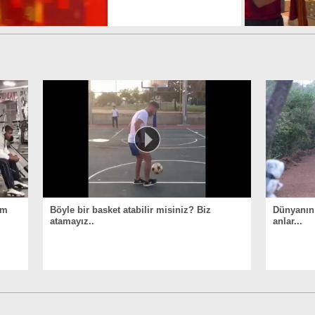
am
Böyle bir basket atabilir misiniz? Biz
Dünyanın 
atamayız..
anlar...