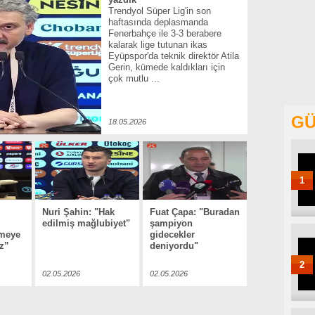
Trendyol Süper Lig'in son
haftasında deplasmanda
Fenerbahçe ile 3-3 berabere
kalarak lige tutunan ikas
Eyüpspor'da teknik direktör Atila
Gerin, kümede kaldıkları için
çok mutlu ...
GÜ
18.05.2026
1
Nuri Şahin: "Hak
Fuat Çapa: "Buradan
edilmiş mağlubiyet"
şampiyon
ümeye
gidecekler
z”
deniyordu"
2
02.05.2026
02.05.2026