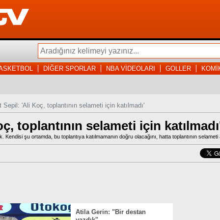
ASKETBOL
DİĞER SPORLAR
NBA VİDEOLARI
GOLLER
KOMİ
Sepil: 'Ali Koç, toplantının selameti için katılmadı'
ç, toplantının selameti için katılmadı
 Kendisi şu ortamda, bu toplantıya katılmamanın doğru olacağını, hatta toplantının selameti a
Atila Gerin: "Bir destan
yazdık"