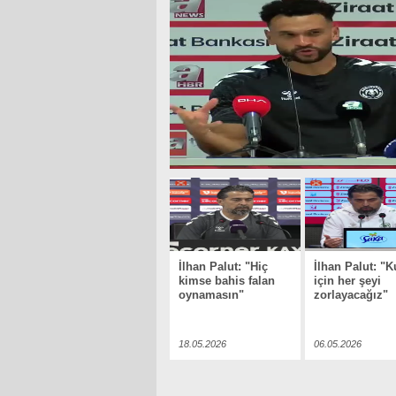
İlhan Palut: "Hiç
İlhan Palut: "
kimse bahis falan
için her şeyi
oynamasın"
zorlayacağız"
18.05.2026
06.05.2026