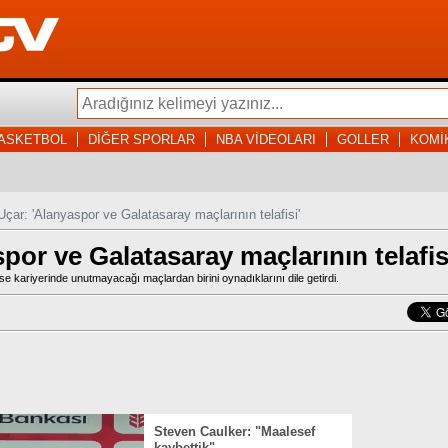
ASKETBOL
DİĞER SPORLAR
NBA VİDEOLARI
GOLLER
KOMİ
çar: 'Alanyaspor ve Galatasaray maçlarının telafisi'
or ve Galatasaray maçlarının telafis
ariyerinde unutmayacağı maçlardan birini oynadıklarını dile getirdi.
Steven Caulker: "Maalesef
kaybettik"