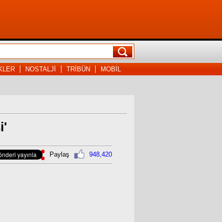
KLER
NOSTALJİ
TRİBÜN
MOBİL
i'
Paylaş
948,420