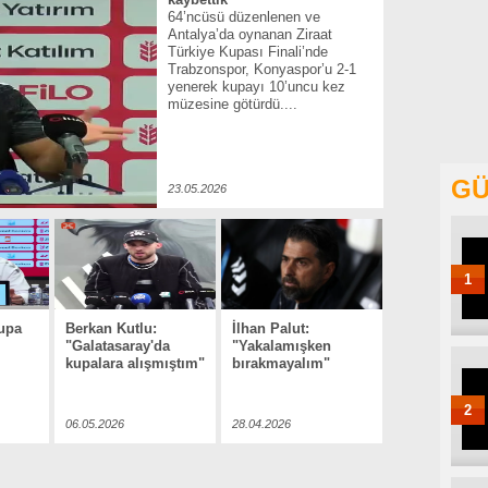
64’ncüsü düzenlenen ve
Antalya’da oynanan Ziraat
Türkiye Kupası Finali’nde
Trabzonspor, Konyaspor’u 2-1
yenerek kupayı 10’uncu kez
müzesine götürdü....
GÜ
23.05.2026
1
Kupa
Berkan Kutlu:
İlhan Palut:
"Galatasaray'da
"Yakalamışken
kupalara alışmıştım"
bırakmayalım"
2
06.05.2026
28.04.2026