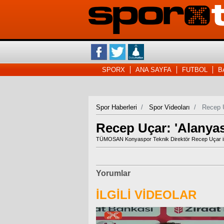
SPORX
ANA SAYFA
FUTBOL
B
Spor Haberleri
Spor Videoları
Recep U
Recep Uçar: 'Alanyasp
TÜMOSAN Konyaspor Teknik Direktör Recep Uçar ise k
Yorumlar
İLGİLİ VİDEOLAR