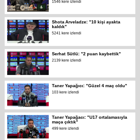
1546 kere izlendi
Shota Arveladze: "10 kişi ayakta
kaldık"
5241 kere izlendi
Serhat Sütlü: "2 puan kaybettik"
2139 kere izlendi
Taner Yapağıcı: "Güzel 4 maç oldu"
103 kere izlendi
Taner Yapağacı: "U17 ortalamasıyla
maça çıktık"
499 kere izlendi