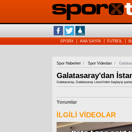
SPORX
ANA SAYFA
FUTBOL
B
Spor Haberleri
Spor Videoları
Galatas
Galatasaray'dan İsta
Galatasaray, Galatasaray Lisesi'nden başlayıp şampiy
Yorumlar
İLGİLİ VİDEOLAR