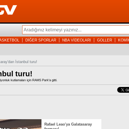
ASKETBOL
DİĞER SPORLAR
NBA VİDEOLARI
GOLLER
KOMİ
aray'dan İstanbul turu!
nbul turu!
onluk kutlamaları için RAMS Park'a gitti.
Rafael Leao'ya Galatasaray
forması!