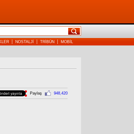
KLER
NOSTALJİ
TRİBÜN
MOBİL
Paylaş
948,420