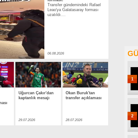
Transfer gündemindeki Rafael
Leao'ya Galatasaray forması
uzatıldı....
GÜ
06.08.2026
1
Uğurcan Çakır'dan
Okan Buruk'tan
kaptanlık mesajı
transfer açıklaması
ması
2
29.07.2026
28.07.2026