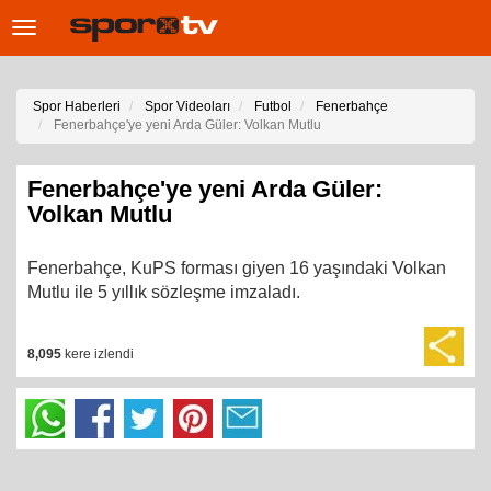
Toggle
navigation
Spor Haberleri
Spor Videoları
Futbol
Fenerbahçe
Fenerbahçe'ye yeni Arda Güler: Volkan Mutlu
Fenerbahçe'ye yeni Arda Güler:
Volkan Mutlu
Fenerbahçe, KuPS forması giyen 16 yaşındaki Volkan
Mutlu ile 5 yıllık sözleşme imzaladı.
8,095
kere izlendi