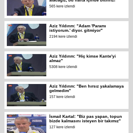
alacağız, bu hafta içinde bitiririz!"
565 kere izlendi
Aziz Yıldırım: "Adam 'Paramı
istiyorum.' diyor. gitmiyor"
2194 kere izlendi
Aziz Yıldırım: "Hiç kimse Kante'yi
almaz"
5308 kere izlendi
Aziz Yıldırım: "Ben hırsız yakalamaya
gelmedim"
157 kere izlendi
İsmail Kartal: "Biz pas yapan, topun
bizde kalmasını isteyen bir takımız"
127 kere izlendi