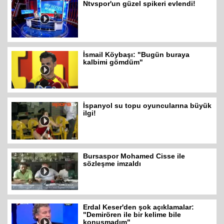
Ntvspor'un güzel spikeri evlendi!
İsmail Köybaşı: "Bugün buraya
kalbimi gömdüm"
İspanyol su topu oyuncularına büyük
ilgi!
Bursaspor Mohamed Cisse ile
sözleşme imzaldı
Erdal Keser'den şok açıklamalar:
"Demirören ile bir kelime bile
konuşmadım"