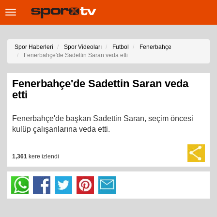
Toggle
navigation
Spor Haberleri
Spor Videoları
Futbol
Fenerbahçe
Fenerbahçe'de Sadettin Saran veda etti
Fenerbahçe'de Sadettin Saran veda
etti
Fenerbahçe'de başkan Sadettin Saran, seçim öncesi
kulüp çalışanlarına veda etti.
1,361
kere izlendi