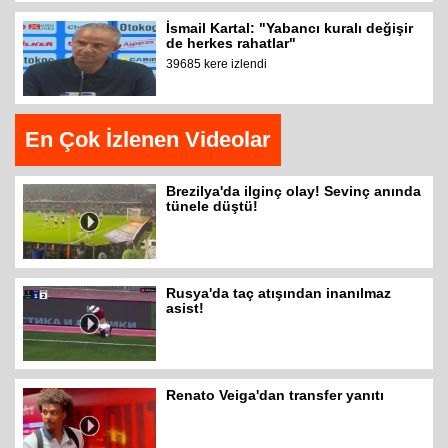
İsmail Kartal: "Yabancı kuralı değişir
de herkes rahatlar"
39685 kere izlendi
En Çok İzlenen Videolar
Brezilya'da ilginç olay! Sevinç anında
tünele düştü!
Rusya'da taç atışından inanılmaz
asist!
Renato Veiga'dan transfer yanıtı