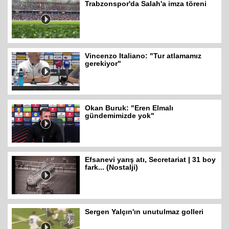
Trabzonspor'da Salah'a imza töreni
Vincenzo Italiano: "Tur atlamamız
gerekiyor"
Okan Buruk: "Eren Elmalı
gündemimizde yok"
Efsanevi yarış atı, Secretariat | 31 boy
fark... (Nostalji)
Sergen Yalçın'ın unutulmaz golleri