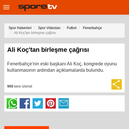
Toggle
navigation
Spor Haberleri
Spor Videoları
Futbol
Fenerbahçe
Ali Koç'tan birleşme çağrısı
Ali Koç'tan birleşme çağrısı
Fenerbahçe'nin eski başkanı Ali Koç, kongrede oyunu
kullanmasının ardından açıklamalarda bulundu.
900
kere izlendi