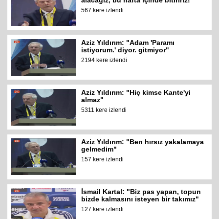
alacağız, bu hafta içinde bitiririz!"
567 kere izlendi
Aziz Yıldırım: "Adam 'Paramı
istiyorum.' diyor. gitmiyor"
2194 kere izlendi
Aziz Yıldırım: "Hiç kimse Kante'yi
almaz"
5311 kere izlendi
Aziz Yıldırım: "Ben hırsız yakalamaya
gelmedim"
157 kere izlendi
İsmail Kartal: "Biz pas yapan, topun
bizde kalmasını isteyen bir takımız"
127 kere izlendi