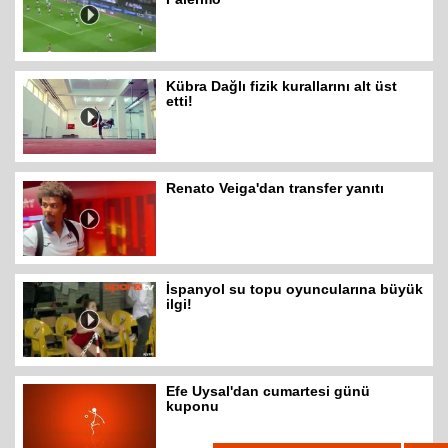
Kübra Dağlı fizik kurallarını alt üst
etti!
Renato Veiga'dan transfer yanıtı
İspanyol su topu oyuncularına büyük
ilgi!
Efe Uysal'dan cumartesi günü
kuponu