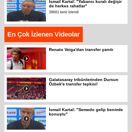
İsmail Kartal: "Yabancı kuralı değişir
de herkes rahatlar"
39681 kere izlendi
En Çok İzlenen Videolar
Renato Veiga'dan transfer yanıtı
Galatasaray tribünlerinden Dursun
Özbek'e transfer tepkisi!
İsmail Kartal: "Semedo gelip benimle
konuştu"