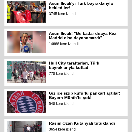
Acun Ilıcalı'yı Türk bayraklarıyla
beklediler!
3745 kere izlendi
Acun Ilıcalı: "Bu kadar duaya Real
Madrid olsa dayanamazdı"
14888 kere izlendi
Hull City taraftarları, Türk
bayraklarıyla kutladı
778 kere izlendi
Gizlice sızıp küfürlü pankart açtılar:
Bayern Münih'te şok!
548 kere izlendi
Rasim Ozan Kütahyalı tutuklandı
3654 kere izlendi