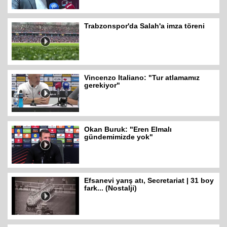
Trabzonspor'da Salah'a imza töreni
Vincenzo Italiano: "Tur atlamamız
gerekiyor"
Okan Buruk: "Eren Elmalı
gündemimizde yok"
Efsanevi yarış atı, Secretariat | 31 boy
fark... (Nostalji)