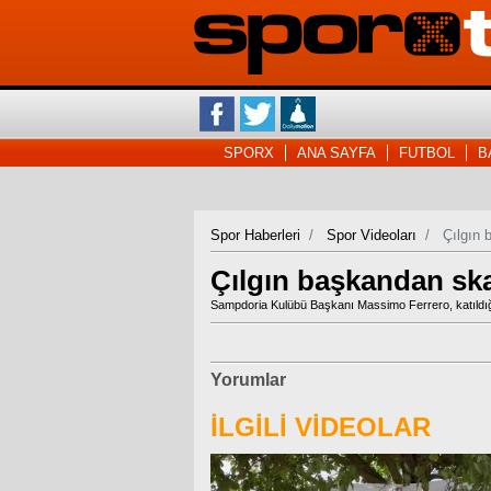
SPORX
ANA SAYFA
FUTBOL
B
Spor Haberleri
Spor Videoları
Çılgın 
Çılgın başkandan ska
Sampdoria Kulübü Başkanı Massimo Ferrero, katıldığı
Yorumlar
İLGİLİ VİDEOLAR