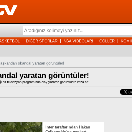
ASKETBOL
DİĞER SPORLAR
NBA VİDEOLARI
GOLLER
KOMİ
başkandan skandal yaratan görüntüler!
ndal yaratan görüntüler!
 bir televizyon programında olay yaratan görüntülere imza attı.
Inter taraftarından Hakan
Çalhanoğlu'na pankart