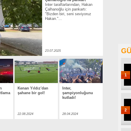
Inter taraftarlarından, Hakan
Çalhanoğlu için pankartı:
"Bizden biri, seni seviyoruz
Hakan."...
GÜ
23.07.2025
1
n
Kenan Yıldız'dan
Inter,
utlama
şahane bir gol!
şampiyonluğunu
kutladı!
2
22.08.2024
28.04.2024