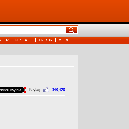
KLER
NOSTALJİ
TRİBÜN
MOBİL
Paylaş
948,420