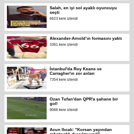
Salah, en iyi sol ayaklı oyuncuyu
seçti
6623 kere izlendi
Alexander-Arnold’ın formasını yaktı
3361 kere izlendi
İstanbul'da Roy Keane ve
Carragher'ın zor anları
7354 kere izlendi
Ozan Tufan'dan QPR'a şahane bir
gol!
9066 kere izlendi
Acun Ilıcalı: "Korsan yayından