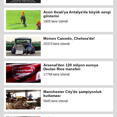
Acun Ilıcalı'ya Antalya'da büyük sevgi
gösterisi
1805 kere izlendi
Moises Caicedo, Chelsea'de!
25373 kere izlendi
Arsenal'den 120 milyon euroya
Declan Rice transferi
17768 kere izlendi
Manchester City'de şampiyonluk
kutlaması
5845 kere izlendi