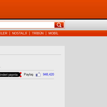
KLER
NOSTALJİ
TRİBÜN
MOBİL
.
Paylaş
948,420