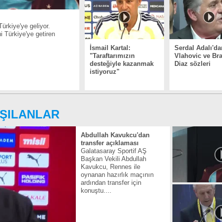
ürkiye'ye geliyor.
 Türkiye'ye getiren
İsmail Kartal:
Serdal Adalı'da
"Taraftarımızın
Vlahovic ve Br
desteğiyle kazanmak
Diaz sözleri
istiyoruz"
ŞILANLAR
Abdullah Kavukcu'dan
transfer açıklaması
Galatasaray Sportif AŞ
Başkan Vekili Abdullah
Kavukcu, Rennes ile
oynanan hazırlık maçının
ardından transfer için
konuştu....