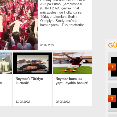
Avrupa Futbol Şampiyonası
(EURO 2024) çeyrek final
mücadelesinde Hollanda ile
Türkiye takımları, Berlin
Olimpiyat Stadyumu’nda
karşılaşacak. Türk taraftarlar ...
GÜ
06.07.2024
1
Neymar'ı Türkiye
Neymar bunu da
tı
kurtardı!
yaptı, ayakla basket!
2
31.08.2022
05.08.2022