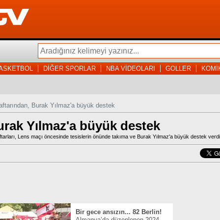
ASKETBOL
DİĞER SPORLAR
NBA VİDEOLARI
GOLLER
KOMİ
araftarından, Burak Yılmaz'a büyük destek
Burak Yılmaz'a büyük destek
ftarları, Lens maçı öncesinde tesislerin önünde takıma ve Burak Yılmaz'a büyük destek verdi
Bir gece ansızın... 82 Berlin!
Almanya’da düzenlenen 2024