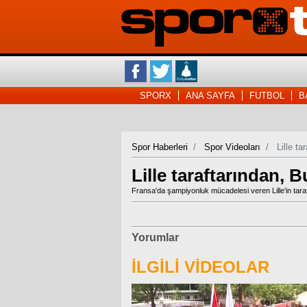
SPORX
ANA SAYFA
FUTBOL
B
Spor Haberleri
Spor Videoları
Lille t
Lille taraftarından, 
Fransa'da şampiyonluk mücadelesi veren Lille'in tara
Yorumlar
İLGİLİ VİDEOLAR